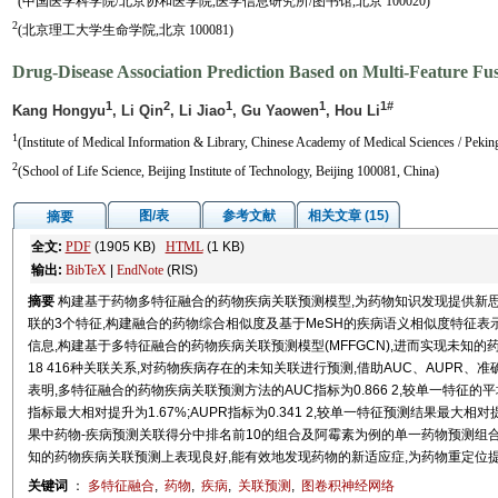
(中国医学科学院/北京协和医学院,医学信息研究所/图书馆,北京 100020)
2
(北京理工大学生命学院,北京 100081)
Drug-Disease Association Prediction Based on Multi-Feature Fu
1
2
1
1
1#
Kang Hongyu
, Li Qin
, Li Jiao
, Gu Yaowen
, Hou Li
1
(Institute of Medical Information & Library, Chinese Academy of Medical Sciences / Peki
2
(School of Life Science, Beijing Institute of Technology, Beijing 100081, China)
图/表
参考文献
相关文章 (15)
摘要
全文:
PDF
(1905 KB)
HTML
(1 KB)
输出:
BibTeX
|
EndNote
(RIS)
摘要
构建基于药物多特征融合的药物疾病关联预测模型,为药物知识发现提供新思
联的3个特征,构建融合的药物综合相似度及基于MeSH的疾病语义相似度特征表
信息,构建基于多特征融合的药物疾病关联预测模型(MFFGCN),进而实现未知的
18 416种关联关系,对药物疾病存在的未知关联进行预测,借助AUC、AUPR
表明,多特征融合的药物疾病关联预测方法的AUC指标为0.866 2,较单一特征的
指标最大相对提升为1.67%;AUPR指标为0.341 2,较单一特征预测结果最大相对
果中药物-疾病预测关联得分中排名前10的组合及阿霉素为例的单一药物预测组合
知的药物疾病关联预测上表现良好,能有效地发现药物的新适应症,为药物重定位
关键词
：
多特征融合
,
药物
,
疾病
,
关联预测
,
图卷积神经网络