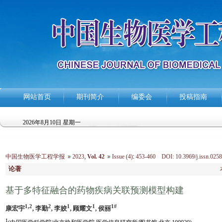
网站首页
期刊简介
编委会
投稿指南
2026年8月10日 星期一
中国生物医学工程学报
2023
,
Vol. 42
Issue (4)
:
453-460 DOI: 10.3969/j.issn.0258
论著
基于多特征融合的药物疾病关联预测模型构建
1,2
2
1
1
1#
康宏宇
, 李勤
, 李姣
, 顾耀文
, 侯丽
1