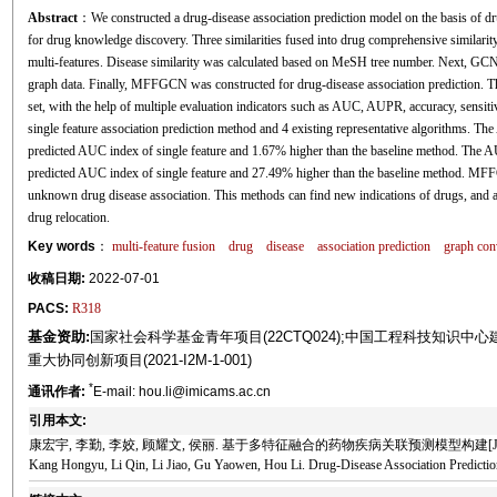
Abstract
：We constructed a drug-disease association prediction model on the basis of dru
for drug knowledge discovery. Three similarities fused into drug comprehensive similarity
multi-features. Disease similarity was calculated based on MeSH tree number. Next, GCN 
graph data. Finally, MFFGCN was constructed for drug-disease association prediction. Th
set, with the help of multiple evaluation indicators such as AUC, AUPR, accuracy, sensit
single feature association prediction method and 4 existing representative algorithms. T
predicted AUC index of single feature and 1.67% higher than the baseline method. The A
predicted AUC index of single feature and 27.49% higher than the baseline method. MFF
unknown drug disease association. This methods can find new indications of drugs, and al
drug relocation.
Key words
：
multi-feature fusion
drug
disease
association prediction
graph con
收稿日期:
2022-07-01
PACS:
R318
基金资助:
国家社会科学基金青年项目(22CTQ024);中国工程科技知识中心建设项
重大协同创新项目(2021-I2M-1-001)
*
通讯作者:
E-mail: hou.li@imicams.ac.cn
引用本文:
康宏宇, 李勤, 李姣, 顾耀文, 侯丽. 基于多特征融合的药物疾病关联预测模型构建[J]. 中国生
Kang Hongyu, Li Qin, Li Jiao, Gu Yaowen, Hou Li. Drug-Disease Association Prediction