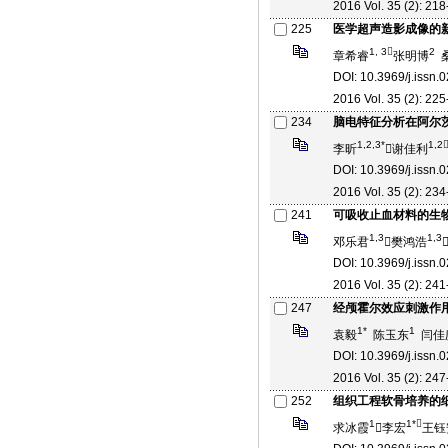
2016 Vol. 35 (2): 218
225
医学超声造影成像的
1, 3
2
章希睿
张明博
DOI: 10.3969/j.issn
2016 Vol. 35 (2): 225
234
脑电特征分析在阿尔
1,2,3*
1,2
李昕
谢佳利
DOI: 10.3969/j.issn
2016 Vol. 35 (2): 234
241
可吸收止血材料的生
1,3
1,3
邓乐君
樊鸿浩
DOI: 10.3969/j.issn
2016 Vol. 35 (2): 241
247
经颅霍尔效应刺激作
1*
1
袁毅
陈玉东
闫佳
DOI: 10.3969/j.issn
2016 Vol. 35 (2): 247
252
组织工程软骨培养的
1
1*
求冰霞
李宏
王钰