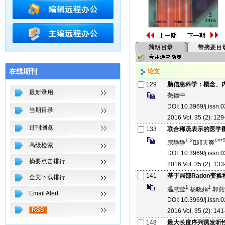
在线期刊
论文
129
脑信息科学：概念、
最新录用
尧德中
DOI: 10.3969/j.issn
当期目录
2016 Vol. 35 (2): 129
过刊浏览
133
联合稀疏表示的医学
1,2
1#*
宗静静
邱天爽
高级检索
DOI: 10.3969/j.issn
摘要点击排行
2016 Vol. 35 (2): 133
141
基于局部Radon变
全文下载排行
1
1
温慧莹
杨晓娟
郭燕
Email Alert
DOI: 10.3969/j.issn
2016 Vol. 35 (2): 141
148
最大长度序列诱发听