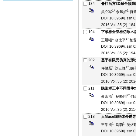
184
脊柱后方3D融合预
1*
1
吴立军
余凤娇
何
DOI: 10.3969/j.issn
2016 Vol. 35 (2): 184
194
下颈椎全脊椎切除术
1
1*
王晨曦
赵改平
柏
DOI: 10.3969/j.issn
2016 Vol. 35 (2): 194
202
基于有限元仿真的形
1
1*
仵健磊
刘云峰
彭
DOI: 10.3969/j.issn
2016 Vol. 35 (2): 202
211
隐形矫正中不同附件
1
2*
蔡永清
杨晓翔
何
DOI: 10.3969/j.issn
2016 Vol. 35 (2): 211
218
人Muse细胞体外诱
1
1
王学成
马萌
吴煜
DOI: 10.3969/j.issn