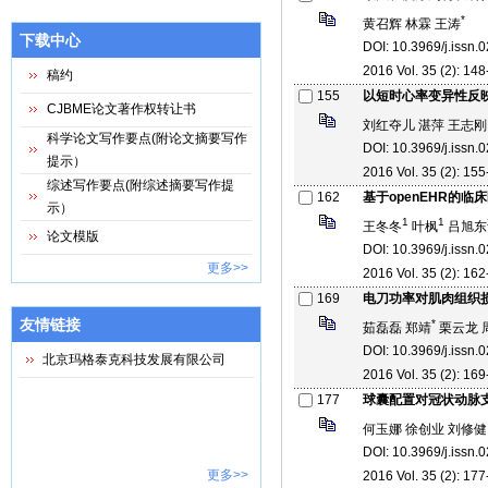
*
黄召辉 林霖 王涛
下载中心
DOI: 10.3969/j.issn
2016 Vol. 35 (2): 148
稿约
155
以短时心率变异性反
CJBME论文著作权转让书
刘红夺儿 湛萍 王志刚
科学论文写作要点(附论文摘要写作
DOI: 10.3969/j.issn
提示）
2016 Vol. 35 (2): 155
综述写作要点(附综述摘要写作提
162
基于openEHR的
示）
1
1
王冬冬
叶枫
吕旭东
论文模版
DOI: 10.3969/j.issn
更多>>
2016 Vol. 35 (2): 162
169
电刀功率对肌肉组织
友情链接
*
茹磊磊 郑靖
栗云龙 
DOI: 10.3969/j.issn
北京玛格泰克科技发展有限公司
2016 Vol. 35 (2): 169
177
球囊配置对冠状动脉
何玉娜 徐创业 刘修健
DOI: 10.3969/j.issn
更多>>
2016 Vol. 35 (2): 177