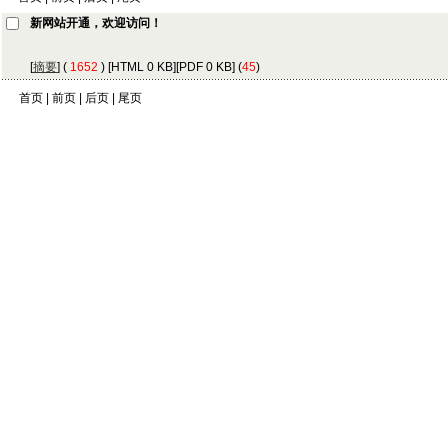
新网站开通，欢迎访问！
[
摘要
] (
1652
) [
HTML
0 KB][
PDF
0 KB] (
45
)
首页
| 前页 | 后页 |
尾页