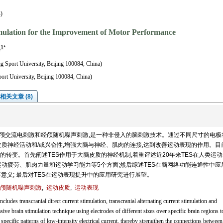
)
imulation for the Improvement of Motor Performance
1*
e
ng Sport University, Beijing 100084, China)
port University, Beijing 100084, China)
相关文章 (8)
、经颅交流电刺激和经颅随机噪声刺激,是一种非侵入的脑刺激技术。通过不同尺寸的电极
质神经活动和/或兴奋性,增强大脑与神经、肌肉的连接,达到改善运动表现的作用。目前
转变。首先阐述TES作用于大脑皮质的神经机制,着重评述近20年来TES在人类运
动疲劳、肌肉力量和运动学习能力等5个方面;然后综述TES在脑网络功能连通性中应
意义; 最后对TES在运动表现提升中的应用研究进行展望。
颅随机噪声刺激
,
运动皮质
,
运动表现
cludes transcranial direct current stimulation, transcranial alternating current stimulation and
sive brain stimulation technique using electrodes of different sizes over specific brain regions t
y specific patterns of low-intensity electrical current, thereby strengthen the connections between