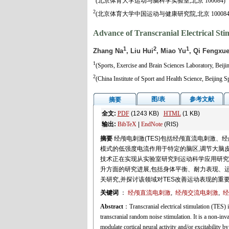
(北京体育大学运动与脑科学实验室,北京 100084)
2
(北京体育大学中国运动与健康研究院,北京 100084
Advance of Transcranial Electrical St
1
2
1
Zhang Na
, Liu Hui
, Miao Yu
, Qi Fengxu
1
(Sports, Exercise and Brain Sciences Laboratory, Beiji
2
(China Institute of Sport and Health Science, Beijing S
图/表
参考文献
摘要
全文:
PDF
(1243 KB)
HTML
(1 KB)
输出:
BibTeX
|
EndNote
(RIS)
摘要
经颅电刺激(TES)包括经颅直流电刺激
模式的低强度电流作用于特定的脑区,调节大脑皮
技术正在实现从实验室研究到运动科学应用研究的
升方面的研究进展,包括身体平衡、耐力表现、运
关研究,并探讨该领域对TES改善运动表现的重要
关键词
：
经颅直流电刺激
,
经颅交流电刺激
,
经
Abstract
：Transcranial electrical stimulation (TES) in
transcranial random noise stimulation. It is a non-inva
modulate cortical neural activity and/or excitability b