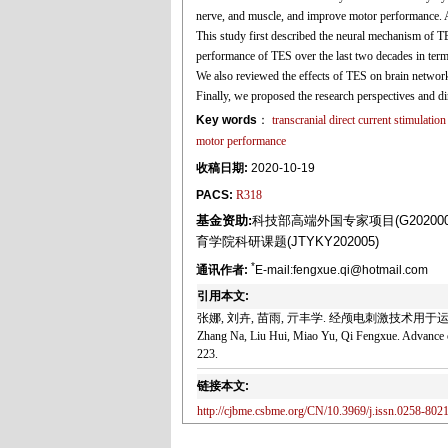
nerve, and muscle, and improve motor performance. At p
This study first described the neural mechanism of T
performance of TES over the last two decades in term
We also reviewed the effects of TES on brain network
Finally, we proposed the research perspectives and d
Key words
：
transcranial direct current stimulation
motor performance
收稿日期:
2020-10-19
PACS:
R318
基金资助:
科技部高端外国专家项目(G202000
育学院科研课题(JTYKY202005)
*
通讯作者:
E-mail:fengxue.qi@hotmail.com
引用本文:
张娜, 刘卉, 苗雨, 亓丰学. 经颅电刺激技术用于运动表现
Zhang Na, Liu Hui, Miao Yu, Qi Fengxue. Advance of
223.
链接本文:
http://cjbme.csbme.org/CN/10.3969/j.issn.0258-802