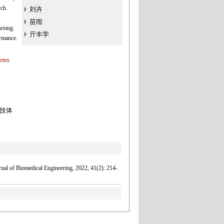
rch.
刘卉
苗雨
rning.
亓丰学
ormance.
rtex
竞技体
nal of Biomedical Engineering, 2022, 41(2): 214-