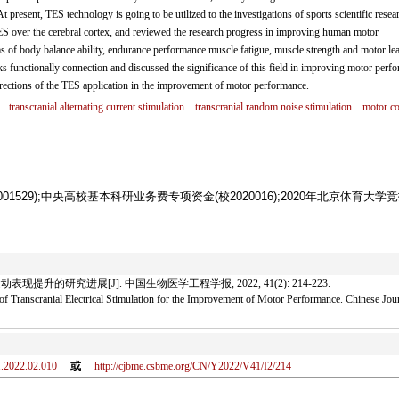
resent, TES technology is going to be utilized to the investigations of sports scientific resea
ES over the cerebral cortex, and reviewed the research progress in improving human motor
s of body balance ability, endurance performance muscle fatigue, muscle strength and motor lea
s functionally connection and discussed the significance of this field in improving motor perf
irections of the TES application in the improvement of motor performance.
transcranial alternating current stimulation
transcranial random noise stimulation
motor co
01529);中央高校基本科研业务费专项资金(校2020016);2020年北京体育大学
提升的研究进展[J]. 中国生物医学工程学报, 2022, 41(2): 214-223.
 Transcranial Electrical Stimulation for the Improvement of Motor Performance. Chinese Jour
1.2022.02.010
或
http://cjbme.csbme.org/CN/Y2022/V41/I2/214