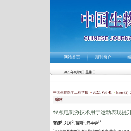
网站首页
期刊简介
2026年8月9日 星期日
中国生物医学工程学报
2022
,
Vol. 41
Issue (2)
:
2
综述
经颅电刺激技术用于运动表现提
1
2
1
1*
张娜
, 刘卉
, 苗雨
, 亓丰学
1