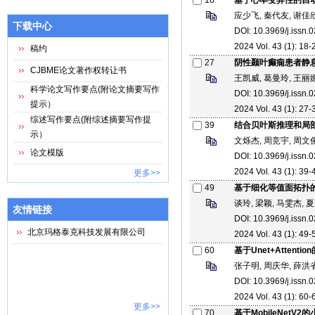
18
基于心率变异性的自
应少飞, 秦代友, 谢佳欣
下载中心
DOI: 10.3969/j.issn.
2024 Vol. 43 (1): 18-2
稿约
27
阴性颞叶癫痫患者静
CJBME论文著作权转让书
王凯威, 葛曼玲, 王丽娜
科学论文写作要点(附论文摘要写作
DOI: 10.3969/j.issn
提示）
2024 Vol. 43 (1): 27-3
综述写作要点(附综述摘要写作提
39
结合贝叶斯推理和局
示）
文烁杰, 周竞宇, 周文俊
论文模版
DOI: 10.3969/j.issn
2024 Vol. 43 (1): 39-4
更多>>
49
基于细化等值面拓扑
谈玲, 梁颖, 马雯杰, 
友情链接
DOI: 10.3969/j.issn
北京玛格泰克科技发展有限公司
2024 Vol. 43 (1): 49-5
60
基于Unet+Atten
张子明, 周庆华, 薛洪
DOI: 10.3969/j.issn
2024 Vol. 43 (1): 60-6
更多>>
70
基于MobileNetV