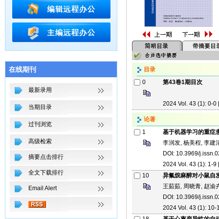
在线期刊
目录
0
第43卷1期目次
最新录用
2024 Vol. 43 (1): 0-0 
当期目录
论著
过刊浏览
1
基于机器学习的重症
高级检索
李润发, 杨美程, 李建
DOI: 10.3969/j.issn
摘要点击排行
2024 Vol. 43 (1): 1-9 
全文下载排行
10
异氟烷麻醉对小鼠自发
王茹茹, 周晓青, 赵渝卉
Email Alert
DOI: 10.3969/j.issn
2024 Vol. 43 (1): 10-1