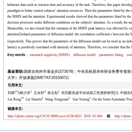
behavior data such as reaction time and accuracy of the task. Therefore, this paper deve
paradigm to better control subjects′ attention resources. Then the parameters fitted by the
the MMN and the attention. Experimental results showed that the parameters fitted by the
decision processes under different conditions on the subjects′ attention. As a result, the m
Meanwhile, we also found that the variation of the MMN peak latency was affected by variat
attentionrelated parameters of diffusion model: the correlation coefficient r between th
respectively. This proves that the parameters of the diffusion model can be used as an in
latency is positively correlated with intensity of attention. Therefore, we consider that 
Key words
：
mismatch negativity (MMN)
diffusion model
parameters fitting
sem
基金资助:
国家自然科学基金(61573079)；中央高校基本科研业务费专
大学）开放课题(DMETKF2015007)
引用本文:
1*
1
2
1
刘蓉
林少非
王永轩
孙玉彤
. 失匹配负波半自动加工性质的研究[J]. 中国生物医学工程
1*
1
2
1
Liu Rong
Lin Shaofei
Wang Yongxuan
Sun Yutong
. On the Semi-Automatic Proc
链接本文:
http://cjbme.csbme.org/CN/10.3969/j.issn.0258-8021. 2016. 01.004
或
http://cjbm