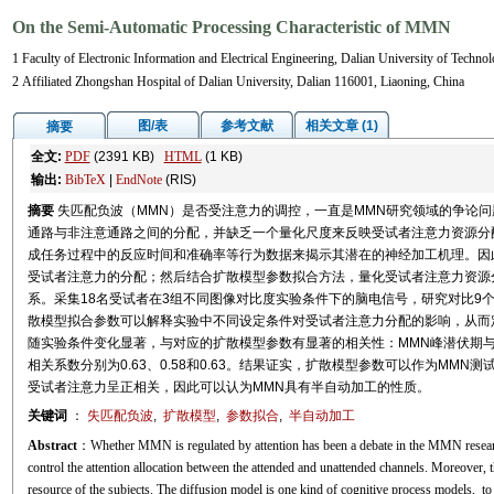
On the Semi-Automatic Processing Characteristic of MMN
1 Faculty of Electronic Information and Electrical Engineering, Dalian University of Techn
2 Affiliated Zhongshan Hospital of Dalian University, Dalian 116001, Liaoning, China
图/表
参考文献
相关文章 (1)
摘要
全文:
PDF
(2391 KB)
HTML
(1 KB)
输出:
BibTeX
|
EndNote
(RIS)
摘要
失匹配负波（MMN）是否受注意力的调控，一直是MMN研究领域的争论
通路与非注意通路之间的分配，并缺乏一个量化尺度来反映受试者注意力资源分
成任务过程中的反应时间和准确率等行为数据来揭示其潜在的神经加工机理。因
受试者注意力的分配；然后结合扩散模型参数拟合方法，量化受试者注意力资源
系。采集18名受试者在3组不同图像对比度实验条件下的脑电信号，研究对比9
散模型拟合参数可以解释实验中不同设定条件对受试者注意力分配的影响，从而
随实验条件变化显著，与对应的扩散模型参数有显著的相关性：MMN峰潜伏期
相关系数分别为0.63、0.58和0.63。结果证实，扩散模型参数可以作为MM
受试者注意力呈正相关，因此可以认为MMN具有半自动加工的性质。
关键词
：
失匹配负波
,
扩散模型
,
参数拟合
,
半自动加工
Abstract
：Whether MMN is regulated by attention has been a debate in the MMN researc
control the attention allocation between the attended and unattended channels. Moreover, the
resource of the subjects. The diffusion model is one kind of cognitive process models, to