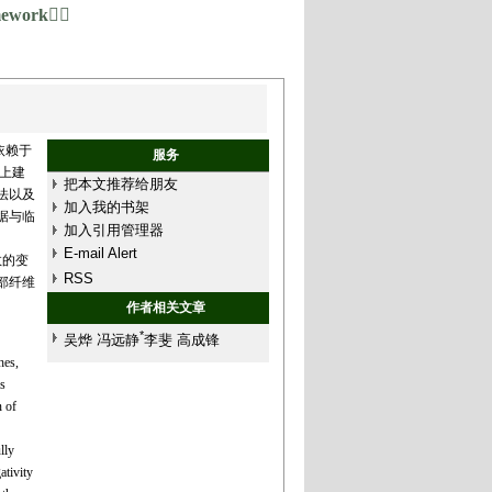
amework
依赖于
服务
面上建
把本文推荐给朋友
法以及
加入我的书架
据与临
加入引用管理器
E-mail Alert
数的变
RSS
部纤维
作者相关文章
*
吴烨 冯远静
李斐 高成锋
hes,
s
n of
lly
ativity