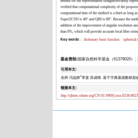
needed for the representation straightforwardly repre
verified that computational complexity of the propo
computational time of the method is a third as long a
SuperCSD is 40° and QBI is 60°. Because the method 
addition of the improvement of angular resolution and 
than 8%, which will provide accurate local fiber orient
Key words
：
dictionary basis function
spherical
基金资助:
国家自然科学基金（61379020）;
引用本文:
*
吴烨 冯远静
李斐 高成锋. 基于字典基函数框架的纤维方
链接本文:
http://cjbme.csbme.org/CN/10.3969/j.issn.0258-802