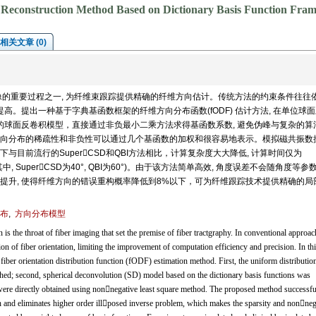
on Reconstruction Method Based on Dictionary Basis Function Fr
相关文章 (0)
的重要过程之一, 为纤维束跟踪提供精确的纤维方向估计。传统方法的约束条件往往
高。提出一种基于字典基函数框架的纤维方向分布函数(fODF) 估计方法, 在单位球
的球面反卷积模型，直接通过非负最小二乘方法求得基函数系数, 避免伪峰与复杂的算
向分布的稀疏性和非负性可以通过几个基函数的加权和很容易地表示。模拟磁共振数
目前流行的SuperCSD和QBI方法相比，计算复杂度大大降低, 计算时间仅为
(其中, SuperCSD为40°, QBI为60°)。由于该方法简单高效, 角度误差不会随角度等参
提升, 使得纤维方向的错误重构概率降低到8%以下，可为纤维跟踪技术提供精确的局
布
,
方向分布模型
s the throat of fiber imaging that set the premise of fiber tractgraphy. In conventional approac
on of fiber orientation, limiting the improvement of computation efficiency and precision. In thi
iber orientation distribution function (fODF) estimation method. First, the uniform distributio
ished; second, spherical deconvolution (SD) model based on the dictionary basis functions was
ns were directly obtained using nonnegative least square method. The proposed method successfu
 and eliminates higher order illposed inverse problem, which makes the sparsity and nonneg