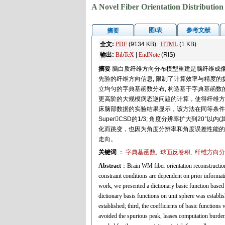
A Novel Fiber Orientation Distributi
图/表
参考文献
摘要
全文:
PDF
(9134 KB)
HTML
(1 KB)
输出:
BibTeX
|
EndNote
(RIS)
摘要
脑白质纤维方向分布模型重建是脑纤维成像
先验的纤维方向信息, 限制了计算效率与精度的提
立均匀的字典基函数分布, 构造基于字典基函数
更高阶的大规模病态逆问题的计算，使得纤维方
床脑部数据的实验结果显示，该方法在同等条件下与
SuperCSD的1/3; 角度分辨率扩大到20°以内
化而跳变，也因为角度分辨率和角度误差性能的
走向。
关键词
：
字典基函数
,
球面反卷积
,
纤维方向分
Abstract
：Brain WM fiber orientation reconstruction i
constraint conditions are dependent on prior informati
work, we presented a dictionary basic function based f
dictionary basis functions on unit sphere was establ
established; third, the coefficients of basic functio
avoided the spurious peak, leases computation burden