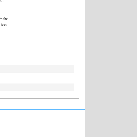
oth
th the
 less