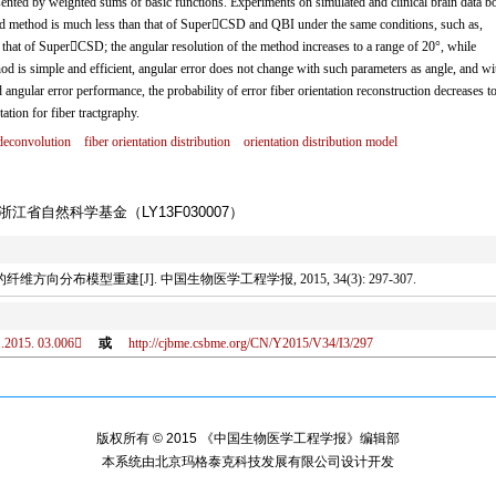
sented by weighted sums of basic functions. Experiments on simulated and clinical brain data b
sed method is much less than that of SuperCSD and QBI under the same conditions, such as,
s that of SuperCSD; the angular resolution of the method increases to a range of 20°, while
is simple and efficient, angular error does not change with such parameters as angle, and wi
angular error performance, the probability of error fiber orientation reconstruction decreases to
ation for fiber tractgraphy.
 deconvolution
fiber orientation distribution
orientation distribution model
 浙江省自然科学基金（LY13F030007）
向分布模型重建[J]. 中国生物医学工程学报, 2015, 34(3): 297-307.
1.2015. 03.006
或
http://cjbme.csbme.org/CN/Y2015/V34/I3/297
版权所有 © 2015 《中国生物医学工程学报》编辑部
本系统由
北京玛格泰克科技发展有限公司
设计开发