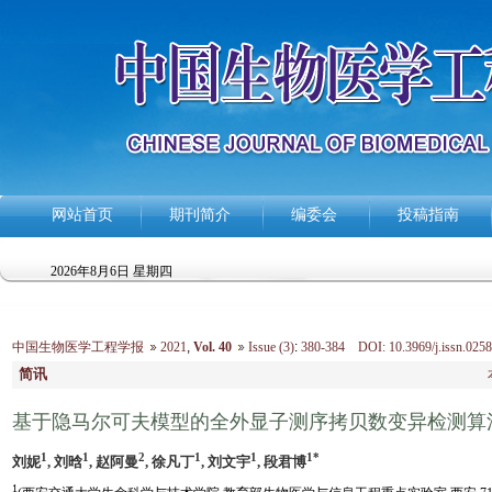
网站首页
期刊简介
编委会
投稿指南
2026年8月6日 星期四
中国生物医学工程学报
2021
,
Vol. 40
Issue (3)
:
380-384 DOI: 10.3969/j.issn.0258
简讯
基于隐马尔可夫模型的全外显子测序拷贝数变异检测算
1
1
2
1
1
1*
刘妮
, 刘晗
, 赵阿曼
, 徐凡丁
, 刘文宇
, 段君博
1