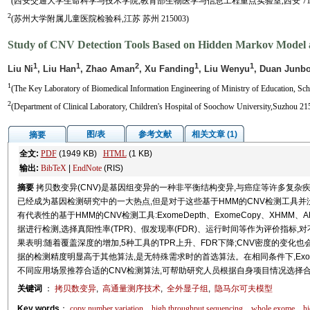
(西安交通大学生命科学与技术学院,教育部生物医学与信息工程重点实验室,西安 7100
2
(苏州大学附属儿童医院检验科,江苏 苏州 215003)
Study of CNV Detection Tools Based on Hidden Markov Model
1
1
2
1
1
Liu Ni
, Liu Han
, Zhao Aman
, Xu Fanding
, Liu Wenyu
, Duan Junb
1
(The Key Laboratory of Biomedical Information Engineering of Ministry of Education, Scho
2
(Department of Clinical Laboratory, Children's Hospital of Soochow University,Suzhou 21
图/表
参考文献
相关文章 (1)
摘要
全文:
PDF
(1949 KB)
HTML
(1 KB)
输出:
BibTeX
|
EndNote
(RIS)
摘要
拷贝数变异(CNV)是基因组变异的一种非平衡结构变异,与癌症等许多复杂疾
已经成为基因检测研究中的一大热点,但是对于这些基于HMM的CNV检测工具并
有代表性的基于HMM的CNV检测工具:ExomeDepth、ExomeCopy、XHMM
据进行检测,选择真阳性率(TPR)、假发现率(FDR)、运行时间等作为评价指标
果表明:随着覆盖深度的增加,5种工具的TPR上升、FDR下降;CNV密度的变化也会影
据的检测精度明显高于其他算法,是无特殊需求时的首选算法。在相同条件下,Exom
不同应用场景推荐合适的CNV检测算法,可帮助研究人员根据自身项目情况选择合
关键词
：
拷贝数变异
,
高通量测序技术
,
全外显子组
,
隐马尔可夫模型
Key words
：
copy number variation
high throughput sequencing
whole exome
h